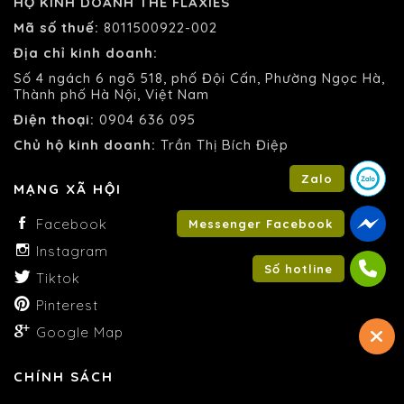
HỘ KINH DOANH THE FLAXIES
Mã số thuế:
8011500922-002
Địa chỉ kinh doanh:
Số 4 ngách 6 ngõ 518, phố Đội Cấn, Phường Ngọc Hà,
Thành phố Hà Nội, Việt Nam
Điện thoại:
0904 636 095
Chủ hộ kinh doanh:
Trần Thị Bích Điệp
Zalo
MẠNG XÃ HỘI
Facebook
Messenger Facebook
Instagram
Số hotline
Tiktok
Pinterest
Google Map
CHÍNH SÁCH