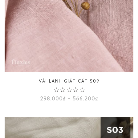
VẢI LANH GIẶT CÁT S09
0
Khoảng
298.000
₫
–
566.200
₫
out
giá:
of
từ
5
298.000₫
đến
566.200₫