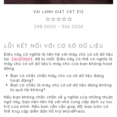
VẢI LANH GIẶT CÁT S12
0
Khoảng
298.000
₫
–
566.200
₫
out
giá:
of
từ
5
298.000₫
đến
LỖI KẾT NỐI VỚI CƠ SỞ DỮ LIỆU
566.200₫
Điều này có nghĩa là liên hệ với máy chủ cơ sở dữ liệu
tại
đã bị mất. Điều này có thể có nghĩa là
localhost
máy chủ cơ sở dữ liệu’s máy chủ của bạn không hoạt
động.
Bạn có chắc chắn máy chủ cơ sở dữ liệu đang
hoạt động?
Bạn có chắc là máy chủ cơ sở dữ liệu đang không
bị quá tải không?
Nếu bạn không chắc chắn về ý nghĩa của những thuật
ngữ này, bạn nên liên hệ với nhà cung cấp dịch vụ lưu
trữ của mình. Nếu bạn vẫn cần giúp đỡ, bạn luôn có
thể truy cập
diễn đàn hỗ trợ WordPress
.