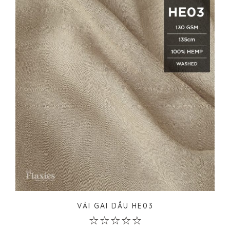
655.500₫
VẢI GAI DẦU HE03