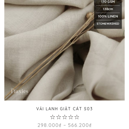
VẢI LANH GIẶT CÁT S03
0
Khoảng
298.000
₫
–
566.200
₫
out