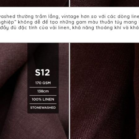
ashed thường trầm lắng, vintage hơn so với các dòng lin
ghiệp” không dễ để tạo những gam màu thuần túy mang hơ
đầy đủ đặc tính của vải linen, khả năng thoáng khí và kh