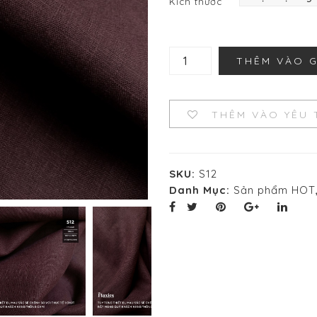
Kích thước
Vải
THÊM VÀO 
lanh
giặt
cát
S12
THÊM VÀO YÊU 
số
lượng
SKU:
S12
Danh Mục:
Sản phẩm HOT