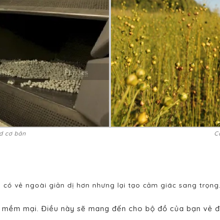
C
d cơ bản
ẽ có vẻ ngoài giản dị hơn nhưng lại tạo cảm giác sang trọng
i mềm mại. Điều này sẽ mang đến cho bộ đồ của bạn vẻ đẹ