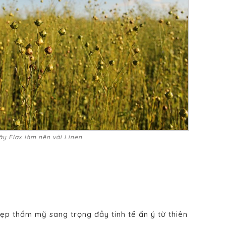
ây Flax làm nên vải Linen
.
p thẩm mỹ sang trọng đầy tinh tế ẩn ý từ thiên