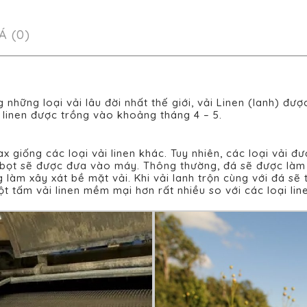
Á (0)
ng những loại vải lâu đời nhất thế giới, vải Linen (lanh) đ
 linen được trồng vào khoảng tháng 4 – 5.
lax giống các loại vải linen khác. Tuy nhiên, các loại vải
 bọt sẽ được đưa vào máy. Thông thường, đá sẽ được làm 
àm xây xát bề mặt vải. Khi vải lanh trộn cùng với đá sẽ 
t tấm vải linen mềm mại hơn rất nhiều so với các loại lin