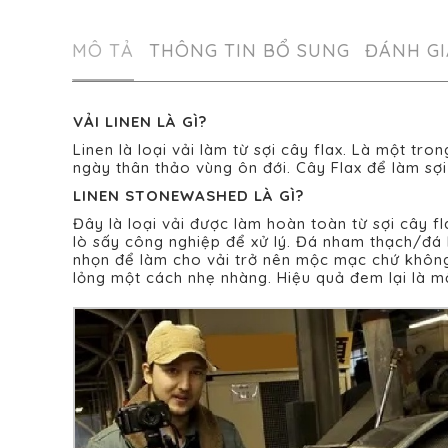
MÔ TẢ
THÔNG TIN BỔ SUNG
ĐÁNH GI
VẢI LINEN LÀ GÌ?
Linen là loại vải làm từ sợi cây flax. Là một tro
ngày thân thảo vùng ôn đới. Cây Flax để làm sợi
LINEN STONEWASHED LÀ GÌ?
Đây là loại vải được làm hoàn toàn từ sợi cây f
lò sấy công nghiệp để xử lý. Đá nham thạch/đá
nhọn để làm cho vải trở nên mộc mạc chứ không l
lỏng một cách nhẹ nhàng. Hiệu quả đem lại là mộ