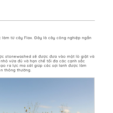
ược làm từ cây Flax. Đây là cây công nghiệp ngắn
 được stonewashed sẽ được đưa vào một lò giặt và
nhỏ vừa đủ và hạn chế tối đa các cạnh sắc
tạo ra lực ma sát giúp các sợi lanh được làm
en thông thường.