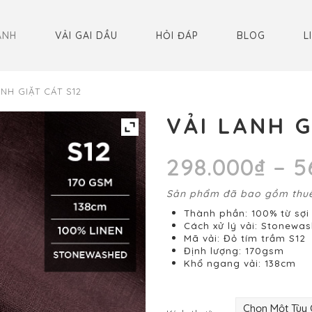
ANH
VẢI GAI DẦU
HỎI ĐÁP
BLOG
L
ANH GIẶT CÁT S12
VẢI LANH G
298.000
₫
–
5
Sản phẩm đã bao gồm thuế
Thành phần: 100% từ sợi 
Cách xử lý vải: Stonewa
Mã vải: Đỏ tím trầm S12
Định lượng: 170gsm
Khổ ngang vải: 138cm