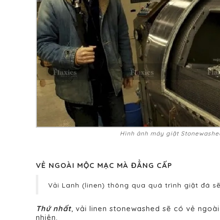
Hình ảnh máy giặt Stonewashe
VẺ NGOÀI MỘC MẠC MÀ ĐẲNG CẤP
Vải Lanh (linen) thông qua quá trình giặt đá s
Thứ nhất
, vải linen stonewashed sẽ có vẻ ngoà
nhiên.