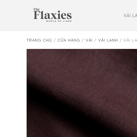
VẢI L
TRANG CHỦ
/
CỬA HÀNG
/
VẢI
/
VẢI LANH
/ VẢI L