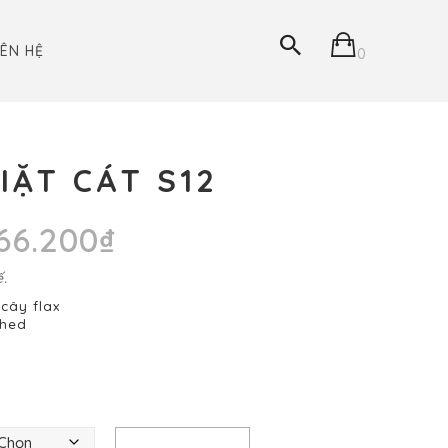
IÊN HỆ
0
IẶT CÁT S12
Khoảng
66.200
₫
giá:
từ
.
298.000₫
đến
cây flax
566.200₫
shed