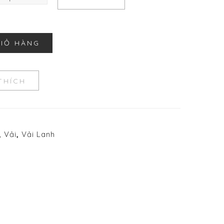
SO SÁNH
GIỎ HÀNG
THÍCH
,
Vải
,
Vải Lanh