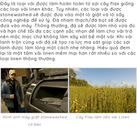
Đây là loại vải được làm hoàn toàn từ sợi cây flax giống
các loại vải linen khác. Tuy nhiên, các loại vải được
stonewashed sẽ được đưa vào một lò giặt và lò sấy
công nghiệp để xử lý. Đá nham thạch/đá bọt sẽ được
đưa vào máy. Thông thường, đá sẽ được làm nhỏ vừa đủ
và hạn chế tối đa các cạnh sắc nhọn để làm cho vải trở
nên mộc mạc chứ không làm xây xát bề mặt vải. Khi vải
lanh trộn cùng với đá sẽ tạo ra lực ma sát giúp các sợi
lanh được làm lỏng một cách nhẹ nhàng. Hiệu quả đem
lại là một tấm vải linen mềm mại hơn rất nhiều so với các
loại linen thông thường.
Hình ảnh máy giặt Stonewashed
Cây Flax làm nên vải Linen
cơ bản