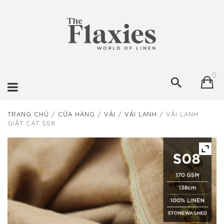
0
TRANG CHỦ
/
CỬA HÀNG
/
VẢI
/
VẢI LANH
/ VẢI LANH
GIẶT CÁT S08