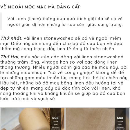
VẺ NGOÀI MỘC MẠC MÀ ĐẲNG CẤP
Vải Lanh (linen) thông qua quá trình giặt đá sẽ có vẻ
ngoài giản dị hơn nhưng lại tạo cảm giác sang trọng.
Thứ nhất
, vải linen stonewashed sẽ có vẻ ngoài mềm
mại. Điều này sẽ mang đến cho bộ đồ của bạn vẻ đẹp
thẩm mỹ sang trọng đầy tinh tế ẩn ý từ thiên nhiên.
T
hứ Hai
,
màu sắc của các dòng vải linen stonewashed
thường trầm lắng, vintage hơn so với các dòng linen
thông thường. Nhiều người đánh giá cao hệ màu này, bởi
lẽ những màu nhuộm “có vẻ công nghiệp” không dễ để
tạo những gam màu thuần túy mang hơi thở tự nhiên này.
Hầu hết, những bộ đồ may bằng linen đều hướng tới vẻ
đẹp tự nhiên, mang đầy đủ đặc tính của vải linen, khả
năng thoáng khí và kháng khuẩn sẽ giúp bộ đồ của bạn
luôn tươi mới và sạch sẽ.