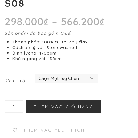
S08
Khoản
298.000
₫
–
566.200
₫
giá:
từ
Sản phẩm đã bao gồm thuế.
298.00
đến
Thành phần: 100% từ sợi cây flax
566.20
Cách xử lý vải: Stonewashed
Định lượng: 170gsm
Khổ ngang vải: 138cm
Kích thước
Vải
THÊM VÀO GIỎ HÀNG
lanh
giặt
cát
S08
THÊM VÀO YÊU THÍCH
số
lượng