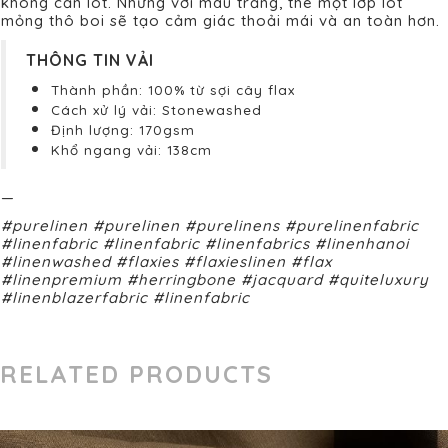
không cần lót. Nhưng với màu trắng, thê một lớp lót
mỏng thô boi sẽ tạo cảm giác thoải mái và an toàn hơn.
THÔNG TIN VẢI
Thành phần: 100% từ sợi cây flax
Cách xử lý vải: Stonewashed
Định lượng: 170gsm
Khổ ngang vải: 138cm
—
#purelinen #purelinen #purelinens #purelinenfabric
#linenfabric #linenfabric #linenfabrics #linenhanoi
#linenwashed #flaxies #flaxieslinen #flax
#linenpremium #herringbone #jacquard #quiteluxury
#linenblazerfabric #linenfabric
RELATED PRODUCTS