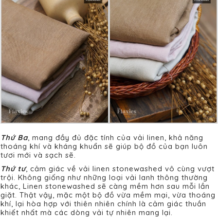
Thứ Ba
, mang đầy đủ đặc tính của vải linen, khả năng
thoáng khí và kháng khuẩn sẽ giúp bộ đồ của bạn luôn
tươi mới và sạch sẽ.
Thứ tư
, cảm giác về vải linen stonewashed vô cùng vượt
trội. Không giống như những loại vải lanh thông thường
khác, Linen stonewashed sẽ càng mềm hơn sau mỗi lần
giặt. Thật vậy, mặc một bộ đồ vừa mềm mại, vừa thoáng
khí, lại hòa hợp với thiên nhiên chính là cảm giác thuần
khiết nhất mà các dòng vải tự nhiên mang lại.