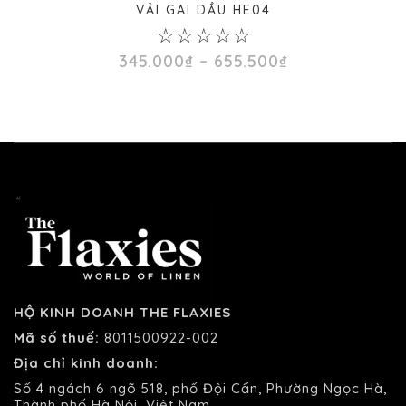
VẢI GAI DẦU HE04
0
Khoảng
345.000
₫
–
655.500
₫
out
giá:
of
từ
5
345.000₫
đến
655.500₫
HỘ KINH DOANH THE FLAXIES
Mã số thuế:
8011500922-002
Địa chỉ kinh doanh:
Số 4 ngách 6 ngõ 518, phố Đội Cấn, Phường Ngọc Hà,
Thành phố Hà Nội, Việt Nam