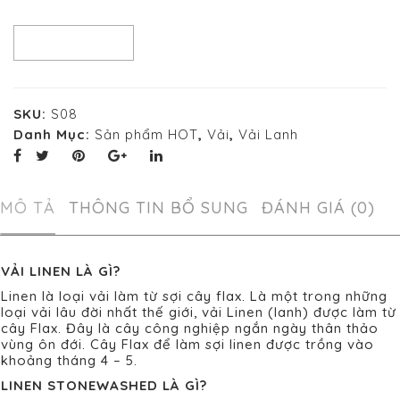
SO SÁNH
SKU:
S08
Danh Mục:
Sản phẩm HOT
,
Vải
,
Vải Lanh
MÔ TẢ
THÔNG TIN BỔ SUNG
ĐÁNH GIÁ (0)
VẢI LINEN LÀ GÌ?
Linen là loại vải làm từ sợi cây flax. Là một trong những
loại vải lâu đời nhất thế giới, vải Linen (lanh) được làm từ
cây Flax. Đây là cây công nghiệp ngắn ngày thân thảo
vùng ôn đới. Cây Flax để làm sợi linen được trồng vào
khoảng tháng 4 – 5.
LINEN STONEWASHED LÀ GÌ?