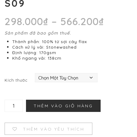
S09
Khoản
298.000
₫
–
566.200
₫
giá:
từ
Sản phẩm đã bao gồm thuế.
298.00
đến
Thành phần: 100% từ sợi cây flax
566.20
Cách xử lý vải: Stonewashed
Định lượng: 170gsm
Khổ ngang vải: 138cm
Kích thước
Stonewashed
THÊM VÀO GIỎ HÀNG
Linen
S09
số
lượng
THÊM VÀO YÊU THÍCH