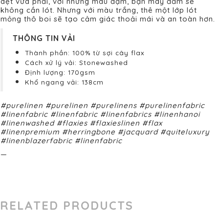
dệt vừa phải, với những màu đậm, bạn may đầm sẽ
không cần lót. Nhưng với màu trắng, thê một lớp lót
mỏng thô boi sẽ tạo cảm giác thoải mái và an toàn hơn.
THÔNG TIN VẢI
Thành phần: 100% từ sợi cây flax
Cách xử lý vải: Stonewashed
Định lượng: 170gsm
Khổ ngang vải: 138cm
#purelinen #purelinen #purelinens #purelinenfabric
#linenfabric #linenfabric #linenfabrics #linenhanoi
#linenwashed #flaxies #flaxieslinen #flax
#linenpremium #herringbone #jacquard #quiteluxury
#linenblazerfabric #linenfabric
—
RELATED PRODUCTS