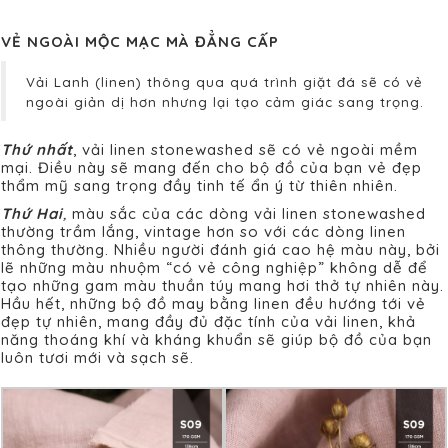
VẺ NGOÀI MỘC MẠC MÀ ĐẲNG CẤP
Vải Lanh (linen) thông qua quá trình giặt đá sẽ có vẻ
ngoài giản dị hơn nhưng lại tạo cảm giác sang trọng.
Thứ nhất
, vải linen stonewashed sẽ có vẻ ngoài mềm
mại. Điều này sẽ mang đến cho bộ đồ của bạn vẻ đẹp
thẩm mỹ sang trọng đầy tinh tế ẩn ý từ thiên nhiên.
T
hứ Hai
,
màu sắc của các dòng vải linen stonewashed
thường trầm lắng, vintage hơn so với các dòng linen
thông thường. Nhiều người đánh giá cao hệ màu này, bởi
lẽ những màu nhuộm “có vẻ công nghiệp” không dễ để
tạo những gam màu thuần túy mang hơi thở tự nhiên này.
Hầu hết, những bộ đồ may bằng linen đều hướng tới vẻ
đẹp tự nhiên, mang đầy đủ đặc tính của vải linen, khả
năng thoáng khí và kháng khuẩn sẽ giúp bộ đồ của bạn
luôn tươi mới và sạch sẽ.