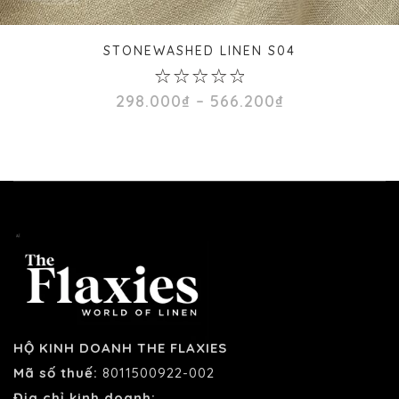
STONEWASHED LINEN S04
0
Khoảng
298.000
₫
–
566.200
₫
out
giá:
of
từ
5
298.000₫
đến
566.200₫
HỘ KINH DOANH THE FLAXIES
Mã số thuế:
8011500922-002
Địa chỉ kinh doanh: