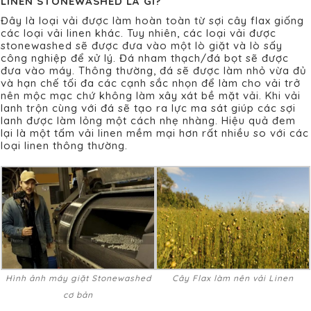
LINEN STONEWASHED LÀ GÌ?
Đây là loại vải được làm hoàn toàn từ sợi cây flax giống
các loại vải linen khác. Tuy nhiên, các loại vải được
stonewashed sẽ được đưa vào một lò giặt và lò sấy
công nghiệp để xử lý. Đá nham thạch/đá bọt sẽ được
đưa vào máy. Thông thường, đá sẽ được làm nhỏ vừa đủ
và hạn chế tối đa các cạnh sắc nhọn để làm cho vải trở
nên mộc mạc chứ không làm xây xát bề mặt vải. Khi vải
lanh trộn cùng với đá sẽ tạo ra lực ma sát giúp các sợi
lanh được làm lỏng một cách nhẹ nhàng. Hiệu quả đem
lại là một tấm vải linen mềm mại hơn rất nhiều so với các
loại linen thông thường.
Hình ảnh máy giặt Stonewashed
Cây Flax làm nên vải Linen
cơ bản