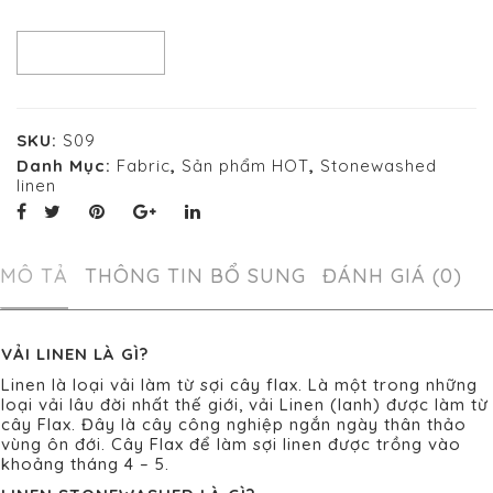
SO SÁNH
SKU:
S09
Danh Mục:
Fabric
,
Sản phẩm HOT
,
Stonewashed
linen
MÔ TẢ
THÔNG TIN BỔ SUNG
ĐÁNH GIÁ (0)
VẢI LINEN LÀ GÌ?
Linen là loại vải làm từ sợi cây flax. Là một trong những
loại vải lâu đời nhất thế giới, vải Linen (lanh) được làm từ
cây Flax. Đây là cây công nghiệp ngắn ngày thân thảo
vùng ôn đới. Cây Flax để làm sợi linen được trồng vào
khoảng tháng 4 – 5.