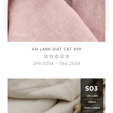
VẢI LANH GIẶT CÁT S09
0
Khoảng
298.000
₫
–
566.200
₫
out
giá:
of
từ
5
298.000₫
đến
566.200₫