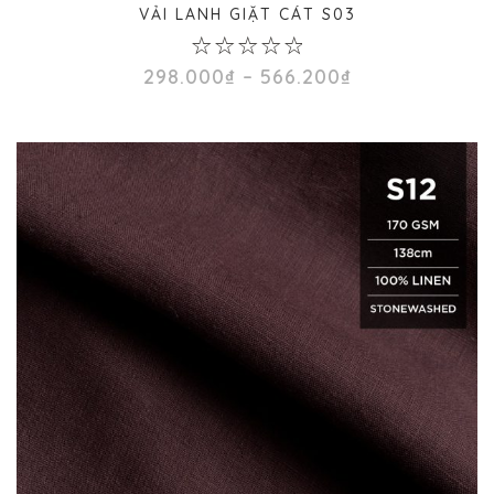
VẢI LANH GIẶT CÁT S03
0
Khoảng
298.000
₫
–
566.200
₫
out
giá:
of
từ
5
298.000₫
đến
566.200₫