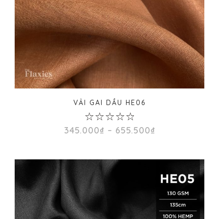
VẢI GAI DẦU HE06
0
Khoảng
345.000
₫
–
655.500
₫
out
giá:
of
từ
5
345.000₫
đến
655.500₫