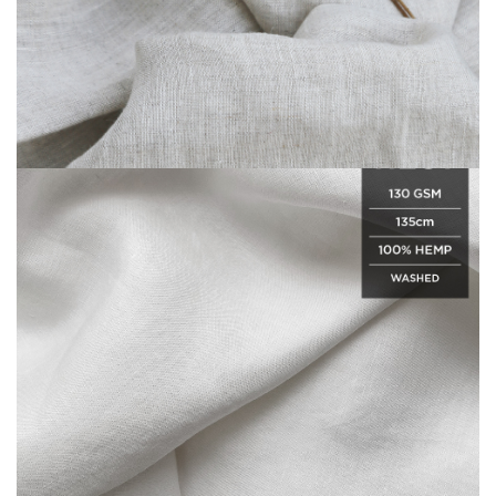
08/04/2024
VẢI LANH GIẶT CÁT S07