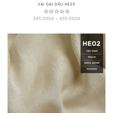
VẢI GAI DẦU HE03
0
Khoảng
345.000
₫
–
655.500
₫
out
giá:
of
từ
5
345.000₫
đến
655.500₫