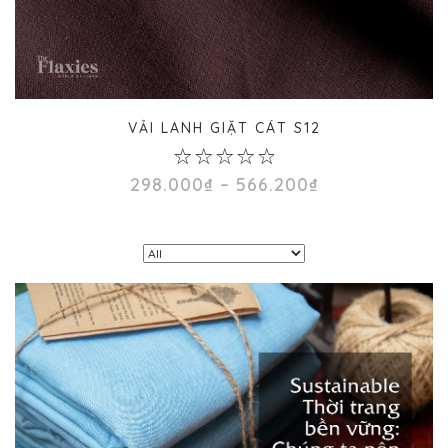
VẢI LANH GIẶT CÁT S12
0
Khoảng
298.000
₫
–
566.200
₫
out
giá:
of
từ
5
298.000₫
đến
566.200₫
08/12/2023
TẠI SAO NÊN CHỌN VẢI LINEN