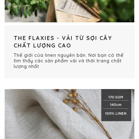
THE FLAXIES - VẢI TỪ SỢI CÂY
CHẤT LƯỢNG CAO
Thế giới của linen nguyên bản. Nơi bạn có thể
tìm thấy các sản phẩm vải và thời trang chất
lượng nhất
08/04/2024
VẢI LANH GIẶT CÁT S10